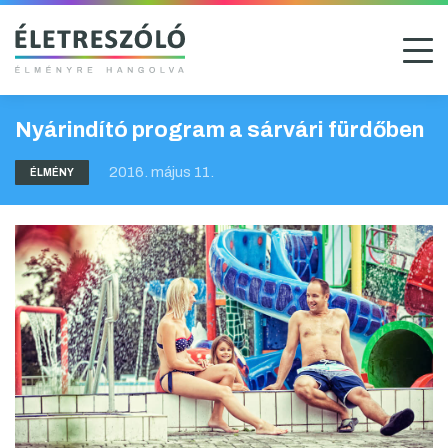
Nyárindító program a sárvári fürdőben
2016. május 11.
ÉLMÉNY