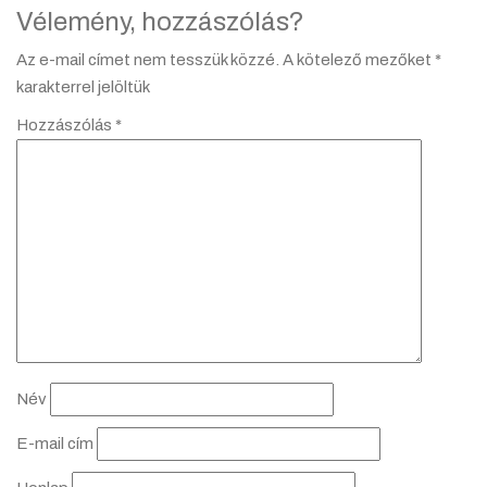
Vélemény, hozzászólás?
Az e-mail címet nem tesszük közzé.
A kötelező mezőket
*
karakterrel jelöltük
Hozzászólás
*
Név
E-mail cím