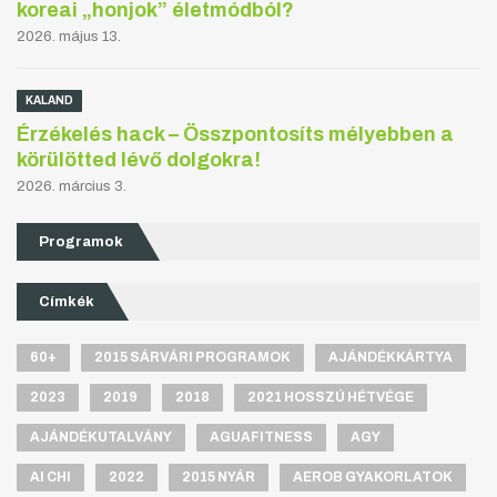
koreai „honjok” életmódból?
2026. május 13.
KALAND
Érzékelés hack – Összpontosíts mélyebben a
körülötted lévő dolgokra!
2026. március 3.
Programok
Címkék
60+
2015 SÁRVÁRI PROGRAMOK
AJÁNDÉKKÁRTYA
2023
2019
2018
2021 HOSSZÚ HÉTVÉGE
AJÁNDÉKUTALVÁNY
AGUAFITNESS
AGY
AI CHI
2022
2015 NYÁR
AEROB GYAKORLATOK