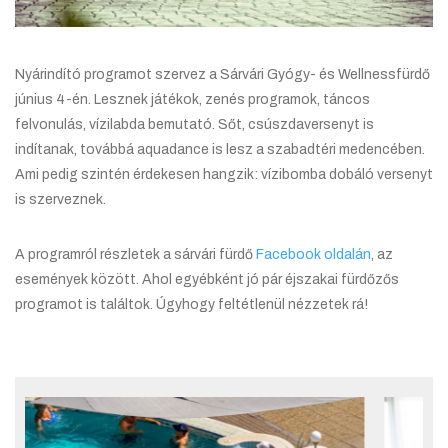
Nyárindító programot szervez a Sárvári Gyógy- és Wellnessfürdő
június 4-én. Lesznek játékok, zenés programok, táncos
felvonulás, vízilabda bemutató. Sőt, csúszdaversenyt is
indítanak, továbbá aquadance is lesz a szabadtéri medencében.
Ami pedig szintén érdekesen hangzik: vízibomba dobáló versenyt
is szerveznek.
A programról részletek a sárvári fürdő
Facebook oldalán
, az
események között.
Ahol egyébként jó pár éjszakai fürdőzős
programot is találtok. Úgyhogy feltétlenül nézzetek rá!