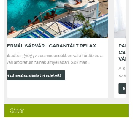
TÁLT RELAX
PARK INN BY RADISSON SÁRVÁR –
CSALÁDOSOKNAK AZ EGYIK LEG
en való fürdőzés a
VÁLASZTÁS
n. Sok más...
A Sárvári Gyógy- és Wellnessfürdővel átjá
szálloda nem véletlenül a családosok egyik
Nézd meg az ajánlat részleteit!